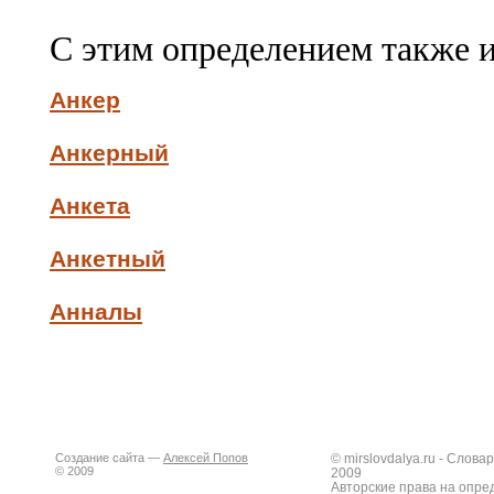
С этим определением также 
Анкер
Анкерный
Анкета
Анкетный
Анналы
Создание сайта —
Алексей Попов
© mirslovdalya.ru - Слов
© 2009
2009
Авторские права на опре