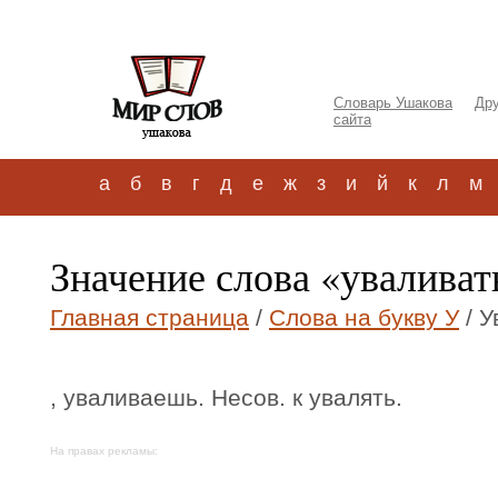
Словарь Ушакова
Дру
сайта
а
б
в
г
д
е
ж
з
и
й
к
л
м
Значение слова «увалива
Главная страница
/
Слова на букву У
/ У
, уваливаешь. Несов. к увалять.
На правах рекламы: