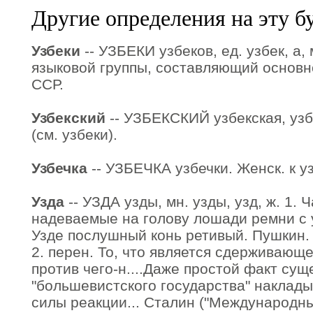
Другие определения на эту б
Узбеки
-- УЗБЕКИ узбеков, ед. узбек, а,
языковой группы, составляющий основн
ССР.
Узбекский
-- УЗБЕКСКИЙ узбекская, узбе
(см. узбеки).
Узбечка
-- УЗБЕЧКА узбечки. Женск. к уз
Узда
-- УЗДА узды, мн. узды, узд, ж. 1. 
надеваемые на голову лошади ремни с 
Узде послушный конь ретивый. Пушкин.
2. перен. То, что является сдерживаю
против чего-н....Даже простой факт су
"большевистского государства" наклады
силы реакции... Сталин ("Международн