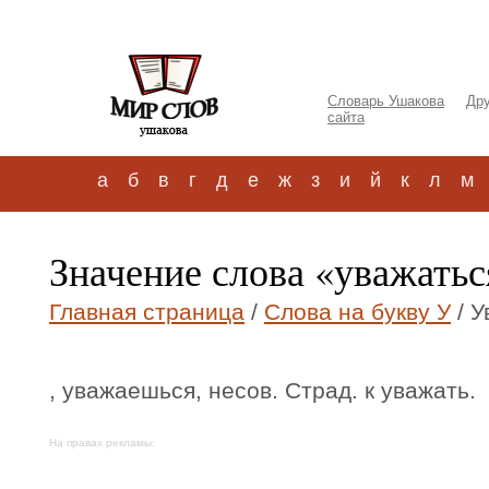
Словарь Ушакова
Дру
сайта
а
б
в
г
д
е
ж
з
и
й
к
л
м
Значение слова «уважать
Главная страница
/
Слова на букву У
/ У
, уважаешься, несов. Страд. к уважать.
На правах рекламы: