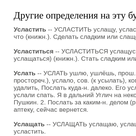
Другие определения на эту б
Усластить
-- УСЛАСТИТЬ услащу, усласт
что (книжн.). Сделать сладким или слащ
Усластиться
-- УСЛАСТИТЬСЯ услащусь,
услащаться) (книжн.). Стать сладким ил
Услать
-- УСЛАТЬ ушлю, ушлёшь, прош. 
простореч.), услало, сов. (к усылать), ко
удалить, Послать куда-н. далеко. Его ус
услали спать. Я в дальний Углич на не
Пушкин. 2. Послать за каким-н. делом (ра
аптеку, сейчас вернется.
Услащать
-- УСЛАЩАТЬ услащаю, услаща
усластить.