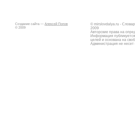
Создание сайта —
Алексей Попов
© mirslovdalya.ru - Слов
© 2009
2009
Авторские права на опре
Информация публикуется
целей и основана на сво
Администрация не несет 