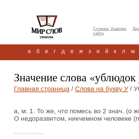
Словарь Ушакова
Дру
сайта
а
б
в
г
д
е
ж
з
и
й
к
л
м
Значение слова «ублюдок
Главная страница
/
Слова на букву У
/ У
а, м. 1. То же, что помесь во 2 знач. (о 
О недоразвитом, никчемном человеке (пр
На правах рекламы: