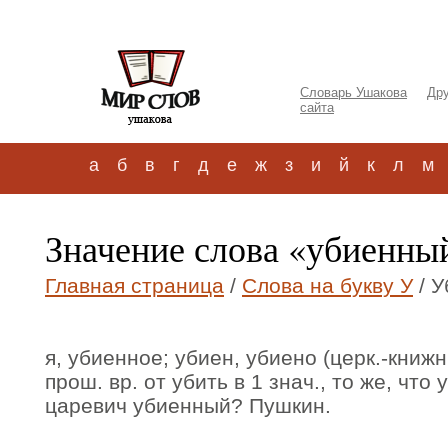
Словарь Ушакова
Дру
сайта
а
б
в
г
д
е
ж
з
и
й
к
л
м
Значение слова «убиенны
Главная страница
/
Слова на букву У
/ У
я, убиенное; убиен, убиено (церк.-книжн.
прош. вр. от убить в 1 знач., то же, что
царевич убиенный? Пушкин.