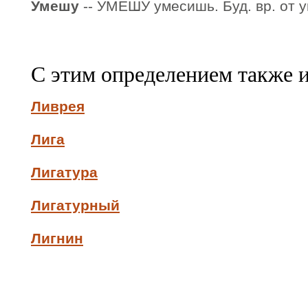
Умешу
-- УМЕШУ умесишь. Буд. вр. от у
С этим определением также 
Ливрея
Лига
Лигатура
Лигатурный
Лигнин