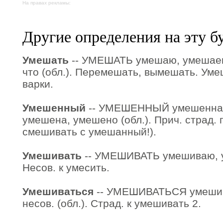
На правах рекламы:
Другие определения на эту б
Умешать
-- УМЕШАТЬ умешаю, умешаешь
что (обл.). Перемешать, вымешать. Уме
варки.
Умешенный
-- УМЕШЕННЫЙ умешенная
умешена, умешено (обл.). Прич. страд. 
смешивать с умешанный!).
Умешивать
-- УМЕШИВАТЬ умешиваю, у
Несов. к умесить.
Умешиваться
-- УМЕШИВАТЬСЯ умешив
несов. (обл.). Страд. к умешивать 2.