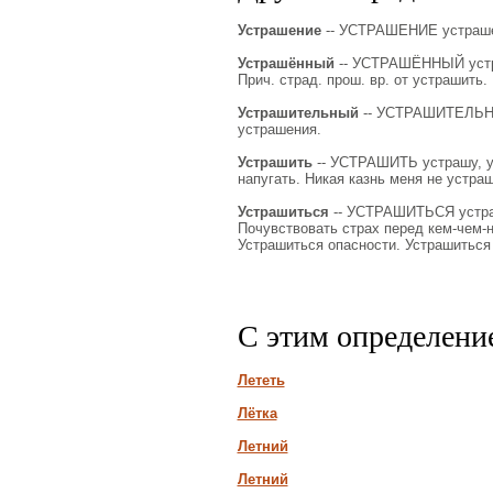
Устрашение
-- УСТРАШЕНИЕ устрашения
Устрашённый
-- УСТРАШЁННЫЙ устраш
Прич. страд. прош. вр. от устрашить.
Устрашительный
-- УСТРАШИТЕЛЬНЫЙ
устрашения.
Устрашить
-- УСТРАШИТЬ устрашу, уст
напугать. Никая казнь меня не устра
Устрашиться
-- УСТРАШИТЬСЯ устрашу
Почувствовать страх перед кем-чем-н.,
Устрашиться опасности. Устрашиться
С этим определени
Лететь
Лётка
Летний
Летний