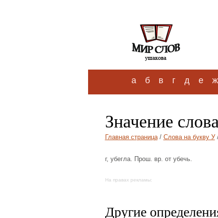
а
б
в
г
д
е
ж
Значение слова
Главная страница
/
Слова на букву У
/
г, убегла. Прош. вр. от убечь.
На правах рекламы:
Другие определения