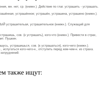
, мн. нет, ср. (книжн.). Действие по глаг. устрашить - устрашать.
ённая, устрашённое; устрашён, устрашена, устрашено (книжн.).
 устрашительая, устрашительное (книжн.). Служащий для
рашишь, сов. (к устрашать), кого-что (книжн.). Привести в страх,
шит. Пушкин.
сь, устрашишься, сов. (к устрашаться), кого-чего (книжн.).
 испугаться кого-чего-н., отступить перед кем-чем-н. из страха.
 затруднений.
ем также ищут: