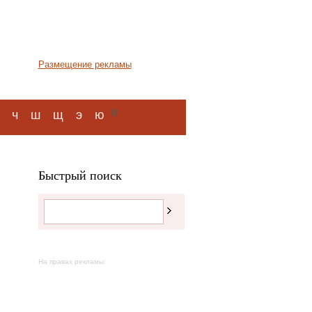
Размещение рекламы
я
ч
ш
щ
э
ю
Быстрый поиск
На правах рекламы: