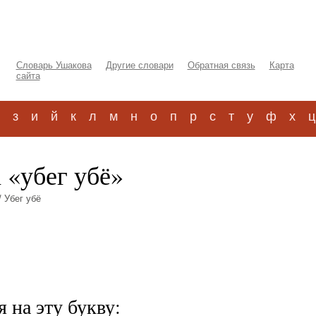
Словарь Ушакова
Другие словари
Обратная связь
Карта
сайта
з
и
й
к
л
м
н
о
п
р
с
т
у
ф
х
ц
 «убег убё»
 Убег убё
 на эту букву: