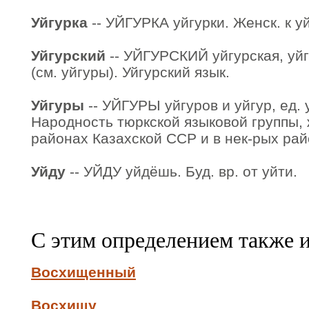
Уйгурка
-- УЙГУРКА уйгурки. Женск. к уй
Уйгурский
-- УЙГУРСКИЙ уйгурская, уйг
(см. уйгуры). Уйгурский язык.
Уйгуры
-- УЙГУРЫ уйгуров и уйгур, ед. у
Народность тюркской языковой группы,
районах Казахской ССР и в нек-рых рай
Уйду
-- УЙДУ уйдёшь. Буд. вр. от уйти.
С этим определением также 
Восхищенный
Восхищу