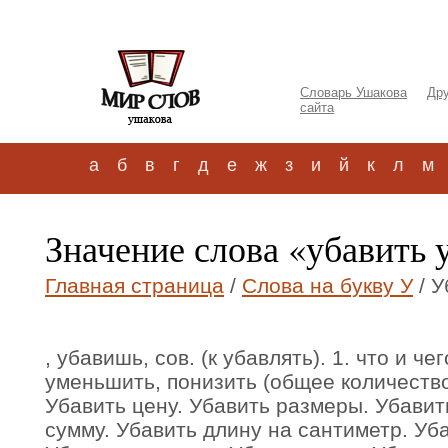
Словарь Ушакова
Дру
сайта
а
б
в
г
д
е
ж
з
и
й
к
л
м
Значение слова «убавить
Главная страница
/
Слова на букву У
/ У
, убавишь, сов. (к убавлять). 1. что и че
уменьшить, понизить (общее количество 
Убавить цену. Убавить размеры. Убавит
сумму. Убавить длину на сантиметр. Уба