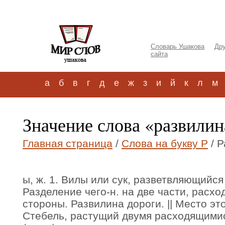
Словарь Ушакова
Дру
сайта
а
б
в
г
д
е
ж
з
и
й
к
л
м
Значение слова «развилин
Главная страница
/
Слова на букву Р
/ Р
ы, ж. 1. Вилы или сук, разветвляющийся 
Разделение чего-н. на две части, расх
стороны. Развилина дороги. || Место это
Стебель, растущий двумя расходящимис