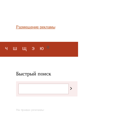
Размещение рекламы
я
ч
ш
щ
э
ю
Быстрый поиск
На правах рекламы: