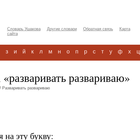
Словарь Ушакова
Другие словари
Обратная связь
Карта
сайта
з
и
й
к
л
м
н
о
п
р
с
т
у
ф
х
ц
а «разваривать развариваю»
/ Разваривать развариваю
 на эту букву: