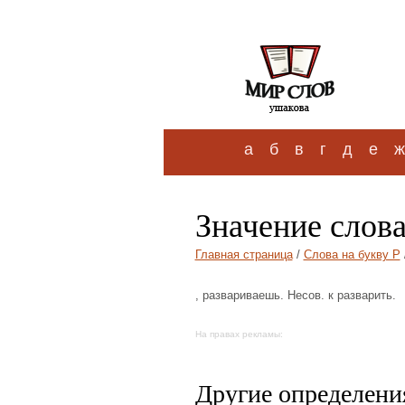
а
б
в
г
д
е
ж
Значение слов
Главная страница
/
Слова на букву Р
, развариваешь. Несов. к разварить.
На правах рекламы:
Другие определения