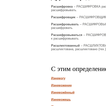
Расшифровка
-- РАСШИФРОВКА расшиф
расшифровывать.
Расшифровщик
-- РАСШИФРОВЩИК ра
Расшифровывать
-- РАСШИФРОВЫВА
расшифровать.
Расшифровываться
-- РАСШИФРОВЫ
к расшифровывать.
Расшлихтованный
-- РАСШЛИХТОВАН
расшлихтована, расшлихтовано (тех.).
С этим определени
Изнемогу
Изнеможение
Изнеможённый
Изнеможешь