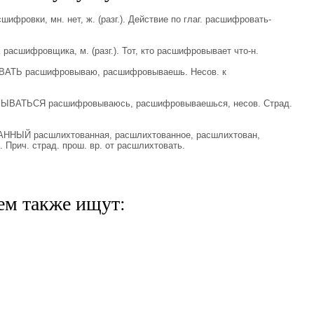
ровки, мн. нет, ж. (разг.). Действие по глаг. расшифровать-
сшифровщика, м. (разг.). Тот, кто расшифровывает что-н.
ТЬ расшифровываю, расшифровываешь. Несов. к
ВАТЬСЯ расшифровываюсь, расшифровываешься, несов. Страд.
НЫЙ расшлихтованная, расшлихтованное, расшлихтован,
 Прич. страд. прош. вр. от расшлихтовать.
ем также ищут: