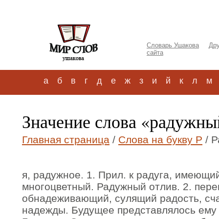
Словарь Ушакова
Дру
сайта
а
б
в
г
д
е
ж
з
и
й
к
л
м
Значение слова «радужны
Главная страница
/
Слова на букву Р
/ 
я, радужное. 1. Прил. к радуга, имеющи
многоцветный. Радужный отлив. 2. пере
обнадеживающий, сулящий радость, сча
надежды. Будущее представлялось ему 