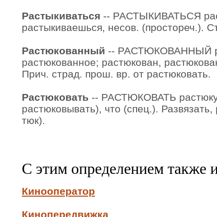
Растыкиваться
-- РАСТЫКИВАТЬСЯ ра
растыкиваешься, несов. (простореч.). С
Растюкованный
-- РАСТЮКОВАННЫЙ р
растюкованное; растюкован, растюкован
Прич. страд. прош. вр. от растюковать.
Растюковать
-- РАСТЮКОВАТЬ растюкую
растюковывать), что (спец.). Развязать, 
тюк).
С этим определением также 
Кинооператор
Кинопередвижка