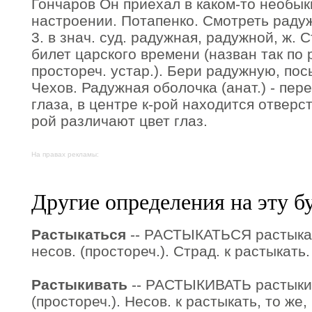
Гончаров Он приехал в каком-то необы
настроении. Потапенко. Смотреть радуж
3. в знач. суд. радужная, радужной, ж.
билет царского времени (назван так по 
простореч. устар.). Бери радужную, по
Чехов. Радужная оболочка (анат.) - пер
глаза, в центре к-рой находится отверсти
рой различают цвет глаз.
На правах рекламы:
Другие определения на эту б
Растыкаться
-- РАСТЫКАТЬСЯ растыка
несов. (простореч.). Страд. к растыкать.
Растыкивать
-- РАСТЫКИВАТЬ растыки
(простореч.). Несов. к растыкать, то же,