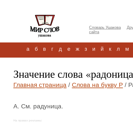
Словарь Ушакова
Дру
сайта
а
б
в
г
д
е
ж
з
и
й
к
л
м
Значение слова «радониц
Главная страница
/
Слова на букву Р
/ 
А. См. радуница.
На правах рекламы: