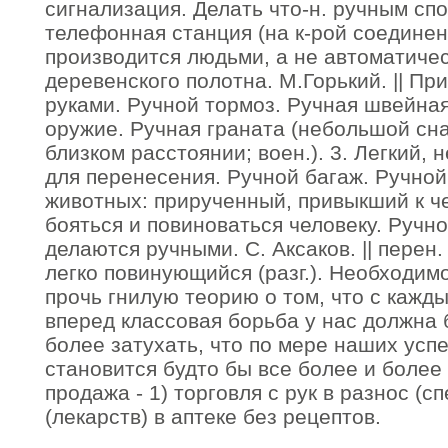
сигнализация. Делать что-н. ручным сп
телефонная станция (на к-рой соедине
производится людьми, а не автоматичес
деревенского полотна. М.Горький. || П
руками. Ручной тормоз. Ручная швейна
оружие. Ручная граната (небольшой сн
близком расстоянии; воен.). 3. Легкий, 
для перенесения. Ручной багаж. Ручной
животных: прирученный, привыкший к ч
бояться и повиноваться человеку. Ручн
делаются ручными. С. Аксаков. || перен
легко повинующийся (разг.). Необходим
прочь гнилую теорию о том, что с каж
вперед классовая борьба у нас должна 
более затухать, что по мере наших усп
становится будто бы все более и более
продажа - 1) торговля с рук в разнос (сп
(лекарств) в аптеке без рецептов.