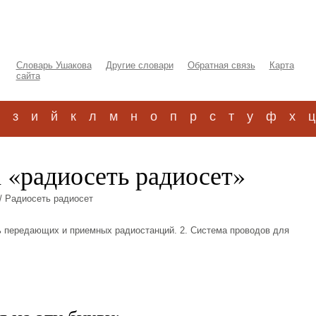
Словарь Ушакова
Другие словари
Обратная связь
Карта
сайта
з
и
й
к
л
м
н
о
п
р
с
т
у
ф
х
ц
 «радиосеть радиосет»
/ Радиосеть радиосет
Сеть передающих и приемных радиостанций. 2. Система проводов для