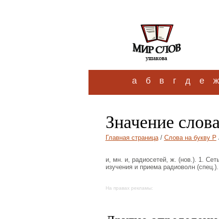
а
б
в
г
д
е
ж
Значение слова
Главная страница
/
Слова на букву Р
и, мн. и, радиосетей, ж. (нов.). 1. 
изучения и приема радиоволн (спец.).
На правах рекламы: