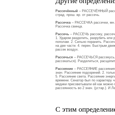
Другие определения
Рассечённый
-- РАССЕЧЁННЫЙ рассеч
страд. прош. вр. от рассечь.
Рассечка
-- РАССЕЧКА рассечки, мн. не
Рассечка свинца.
Рассечь
-- РАССЕЧЬ рассеку, рассечёш
1. Ударом разделить, разрубить или 
пополам. 2. Сильно поранить. Рассеч
на две части. 4. перен. Быстрым дви
рассек воздух.
Рассечься
-- РАССЕЧЬСЯ рассекусь, 
рассекаться). Разделиться, расщепит
Рассеяние
-- РАССЕЯНИЕ рассеяния, ср
знач. Рассеяние подозрений. 2. тольк
5. Рассеяние света. Рассеяние энерги
времени. Сенатор был по характеру 
медики присоветывали ей как можно б
рассеянность во 2 знач. (устар.). И
С этим определени