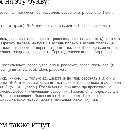
 на эту букву:
ённая, рассечённое; рассечён, рассечена, рассечено. Прич.
т, ж. (разг.). Действие по глаг. рассечь в 1 знач. - рассекать.
ь, рассекут, прош. рассек, рассекла, сов. (к рассекать), кого-что.
разрезать надвое, на куски. Рассечь полено. Рассечь туловище
ь палец топором. 3. перен. Поделить надвое. Шоссе рассекло лес
жением разделит, прорезать. Пароход рассек волны. Аэроплан
рассечёшься, рассекутся, прош. рассекся, рассеклась, сов. (к
ься (о нити, волосе). Шелк рассекся.
. (книжн.). 1. только ед. Действие по глаг. рассеять в 3, 4 и 5
о ед. Действие и состояние по глаг. рассеяться во всех знач., кроме
и. 3. (мн. ч. - устар.). Развлечение, принятое препровождение
человек добрый и любивший рассеяния. Герцен. Она недомогала и
ольше рассеяния. Лажечников. 4. только ед. То же, что
 Ленский пешкою ладью берет в рассеяньи свою. Пушкин.
ем также ищут: