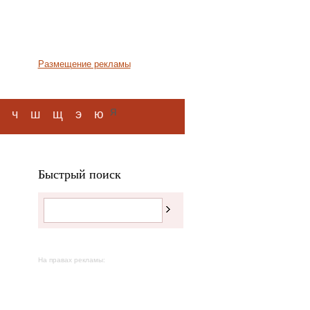
Размещение рекламы
я
ч
ш
щ
э
ю
Быстрый поиск
На правах рекламы: