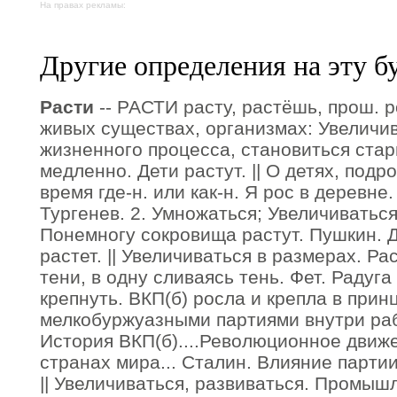
На правах рекламы:
Другие определения на эту б
Расти
-- РАСТИ расту, растёшь, прош. ро
живых существах, организмах: Увеличив
жизненного процесса, становиться стар
медленно. Дети растут. || О детях, подр
время где-н. или как-н. Я рос в деревне
Тургенев. 2. Умножаться; Увеличиваться
Понемногу сокровища растут. Пушкин. Д
растет. || Увеличиваться в размерах. Ра
тени, в одну сливаясь тень. Фет. Радуга 
крепнуть. ВКП(б) росла и крепла в при
мелкобуржуазными партиями внутри раб
История ВКП(б)....Революционное движе
странах мира... Сталин. Влияние парти
|| Увеличиваться, развиваться. Промы