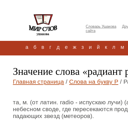
Словарь Ушакова
Дру
сайта
а
б
в
г
д
е
ж
з
и
й
к
л
м
Значение слова «радиант 
Главная страница
/
Слова на букву Р
/ Р
та, м. (от латин. radio - испускаю лучи) (
небесном своде, где пересекаются про
падающих звезд (метеоров).