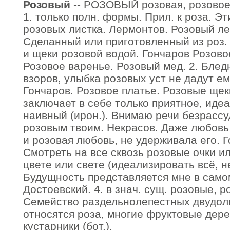
Розовый
-- РОЗОВЫЙ розовая, розовое;
1. только полн. формы. Прил. к роза. Эт
розовых листка. Лермонтов. Розовый леп
Сделанный или приготовленный из роз. 
и щеки розовой водой. Гончаров Розово
Розовое варенье. Розовый мед. 2. Блед
взоров, улыбка розовых уст не дадут ем
Гончаров. Розовое платье. Розовые щеки
заключает в себе только приятное, иде
наивный (ирон.). Внимаю речи безрасс
розовым твоим. Некрасов. Даже любовь
и розовая любовь, не удерживала его. 
Смотреть на все сквозь розовые очки ил
цвете или свете (идеализировать всё, н
Будущность представляется мне в само
Достоевский. 4. в знач. сущ. розовые, р
Семейство раздельнолепестных двудоль
относятся роза, многие фруктовые дере
кустарники (бот.).