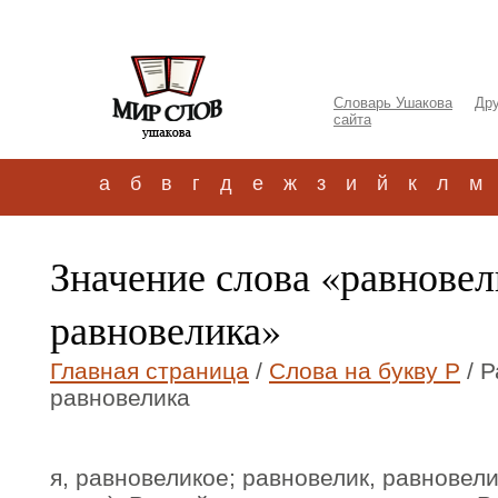
Словарь Ушакова
Дру
сайта
а
б
в
г
д
е
ж
з
и
й
к
л
м
Значение слова «равнове
равновелика»
Главная страница
/
Слова на букву Р
/ Р
равновелика
я, равновеликое; равновелик, равновели