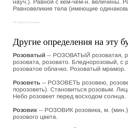
науч.). Равной с кем-чем-н. величины. 
Равновеликие тела (имеющие одинаковы
На правах рекламы:
Другие определения на эту б
Розоватый
-- РОЗОВАТЫЙ розоватая, ро
розовата, розовато. Бледнорозовый, с 
розоватое облачко. Розоватый мрамор.
Розоветь
-- РОЗОВЕТЬ розовею, розове
порозоветь). Становиться розовым. Лиц
Небо розовеет перед восходом солнца.
Розовик
-- РОЗОВИК розовика, м. (мин.)
розового цвета.