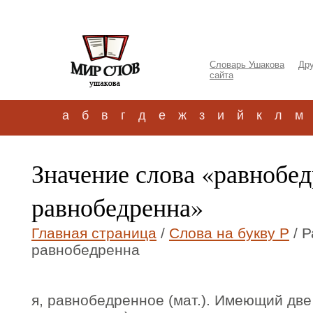
Словарь Ушакова
Дру
сайта
а
б
в
г
д
е
ж
з
и
й
к
л
м
Значение слова «равнобе
равнобедренна»
Главная страница
/
Слова на букву Р
/ 
равнобедренна
я, равнобедренное (мат.). Имеющий две