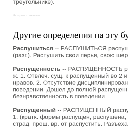
треугольнике).
На правах рекламы:
Другие определения на эту б
Распушиться
-- РАСПУШИТЬСЯ распушу
(разг.). Распушить свои перья, свою ше
Распущенность
-- РАСПУЩЕННОСТЬ рас
ж. 1. Отвлеч. сущ. к распущенный во 2 
нравов. 2. Отсутствие дисциплинирова
поведении. Дошел до полной распущенно
безнравственность в поведении.
Распущенный
-- РАСПУЩЕННЫЙ распу
1. (кратк. формы распущен, распущена,
страд. прош. вр. от распустить. Разъе