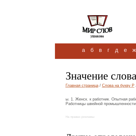
а
б
в
г
д
е
ж
Значение слов
Главная страница
/
Слова на букву Р
ы. 1. Женск. к работник. Опытная раб
Работницы швейной промышленности.
На правах рекламы: