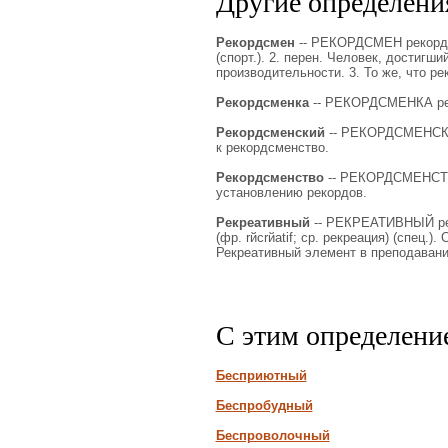
Другие определения
Рекордсмен
-- РЕКОРДСМЕН рекордсм
(спорт.). 2. перен. Человек, достигш
производительности. 3. То же, что рек
Рекордсменка
-- РЕКОРДСМЕНКА реко
Рекордсменский
-- РЕКОРДСМЕНСКИЙ 
к рекордсменство.
Рекордсменство
-- РЕКОРДСМЕНСТВО 
установлению рекордов.
Рекреативный
-- РЕКРЕАТИВНЫЙ рекр
(фр. rйcrйatif; ср. рекреация) (спец
Рекреативный элемент в преподавании
С этим определени
Бесприютный
Беспробудный
Беспроволочный