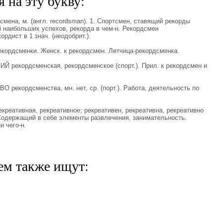
 на эту букву:
ена, м. (англ. recordsman). 1. Спортсмен, ставящий рекорды
ий наибольших успехов, рекорда в чем-н. Рекордсмен
ордист в 1 знач. (неодобрит.).
рдсменки. Женск. к рекордсмен. Летчица-рекордсменка.
рекордсменская, рекордсменское (спорт.). Прил. к рекордсмен и
рекордсменства, мн. нет, ср. (порт.). Работа, деятельность по
еативная, рекреативное; рекреативен, рекреативна, рекреативно
.). Содержащий в себе элементы развлечения, занимательность.
 чего-н.
ем также ищут: