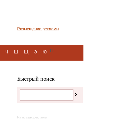
Размещение рекламы
я
ч
ш
щ
э
ю
Быстрый поиск
На правах рекламы: