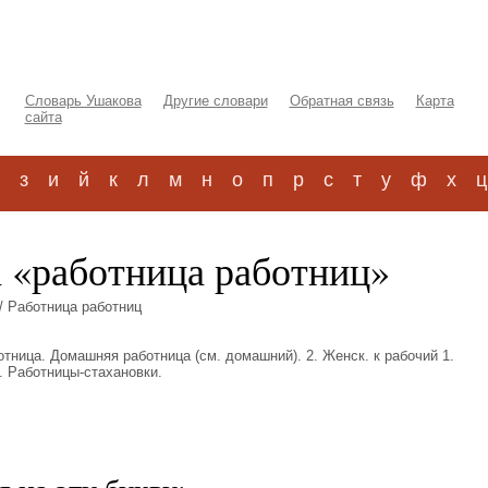
Словарь Ушакова
Другие словари
Обратная связь
Карта
сайта
з
и
й
к
л
м
н
о
п
р
с
т
у
ф
х
ц
а «работница работниц»
/ Работница работниц
отница. Домашняя работница (см. домашний). 2. Женск. к рабочий 1.
 Работницы-стахановки.